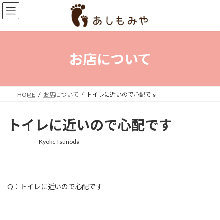
コ
ナ
ン
ビ
テ
ゲ
ン
ー
ツ
シ
へ
ョ
お店について
ス
ン
キ
に
ッ
移
プ
動
HOME
お店について
トイレに近いので心配です
トイレに近いので心配です
Kyoko Tsunoda
最
終
更
新
日
Q：トイレに近いので心配です
時
: