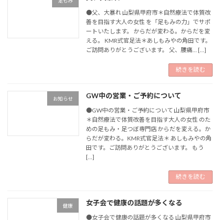
足もみ
●父、大暴れ 山梨県甲府市＊自然療法で体質改
善を目指す大人の女性 を「足もみの力」でサポ
ートいたします。 からだが変わる。からだを変
える。 KMR式官足法＊あしもみやの角田です。
ご訪問ありがとうございます。 父、腰痛… […]
続きを読む
GW中の営業・ご予約について
お知らせ
●GW中の営業・ご予約について 山梨県甲府市
＊自然療法で体質改善を目指す大人の女性 のた
めの足もみ・足つぼ専門店 からだを変える。か
らだが変わる。KMR式官足法＊ あしもみやの角
田です。ご訪問ありがとうございます。 もう
[…]
続きを読む
女子会で健康の話題が多くなる
健康
●女子会で健康の話題が多くなる 山梨県甲府市