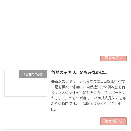
足もみでからだをリセット
健康
●足もみでからだをリセット 山梨県甲府市＊自
然療法で体質改善を目指す 大人の女性を「足も
みの力」でサポートいたします。 からだが変わ
る。からだを変える。 KMR式官足法＊あしもみ
やの角田です。 ご訪問ありがとうございます
[…]
続きを読む
首がスッキリ。足もみなのに…
お客様のご感想
●首がスッキリ。足もみなのに… 山梨県甲府市
＊足を揉んで健康に！ 自然療法で体質改善を目
指す大人の女性を「足もみの力」 でサポートい
たします。 からだが蘇る！KMR式官足法 あしも
みやの角田です。ご訪問ありがとうございま
[…]
続きを読む