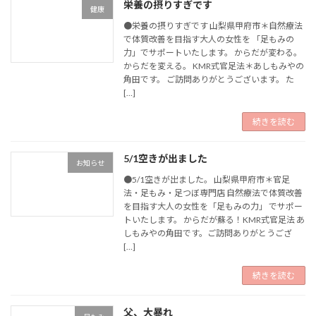
栄養の摂りすぎです
健康
●栄養の摂りすぎです 山梨県甲府市＊自然療法
で体質改善を目指す大人の女性を 「足もみの
力」でサポートいたします。 からだが変わる。
からだを変える。 KMR式官足法＊あしもみやの
角田です。 ご訪問ありがとうございます。 た
[…]
続きを読む
5/1空きが出ました
お知らせ
●5/1空きが出ました。 山梨県甲府市＊官足
法・足もみ・足つぼ専門店 自然療法で体質改善
を目指す大人の女性を「足もみの力」 でサポー
トいたします。 からだが蘇る！KMR式官足法 あ
しもみやの角田です。ご訪問ありがとうござ
[…]
続きを読む
父、大暴れ