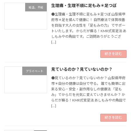
生理痛・生理不順に足もみ＊足つぼ
妊活、不妊
●生理痛・生理不順に足もみ＊足つぼ 山梨県甲
府市＊足を揉んで健康に！ 自然療法で体質改善
を目指す大人の女性を「足もみの力」 でサポー
トいたします。 からだが蘇る！KMR式官足法 あ
しもみやの角田です。ご訪問ありがとうござ
[…]
続きを読む
見ているのか？見ていないのか？
プライベート
●見ているのか？見ていないのか？ 山梨県甲府
市＊自分の健康は自分で守る。 誰でも簡単に出
来る安心・安全・副作用なしの健康法 「足も
み」でからだを元気に変えていきませんか？ か
らだが蘇る！KMR式官足法 あしもみやの角田で
[…]
続きを読む