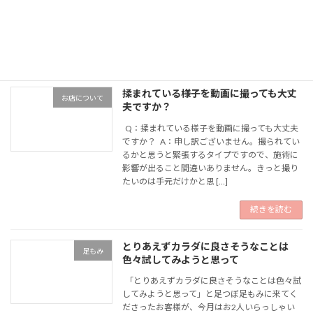
6月3日（火）休業いたします。 どうぞよろし
くお願いいたします。
続きを読む
揉まれている様子を動画に撮っても大丈
お店について
夫ですか？
Q：揉まれている様子を動画に撮っても大丈夫
ですか？ A：申し訳ございません。撮られてい
るかと思うと緊張するタイプですので、施術に
影響が出ること間違いありません。きっと撮り
たいのは手元だけかと思 […]
続きを読む
とりあえずカラダに良さそうなことは
足もみ
色々試してみようと思って
「とりあえずカラダに良さそうなことは色々試
してみようと思って」と足つぼ足もみに来てく
ださったお客様が、今月はお2人いらっしゃい