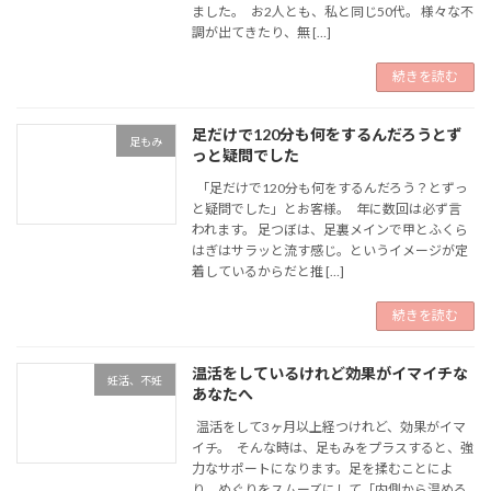
ました。 お2人とも、私と同じ50代。 様々な不
調が出てきたり、無 […]
続きを読む
足だけで120分も何をするんだろうとず
足もみ
っと疑問でした
「足だけで120分も何をするんだろう？とずっ
と疑問でした」とお客様。 年に数回は必ず言
われます。 足つぼは、足裏メインで甲とふくら
はぎはサラッと流す感じ。というイメージが定
着しているからだと推 […]
続きを読む
温活をしているけれど効果がイマイチな
妊活、不妊
あなたへ
温活をして3ヶ月以上経つけれど、効果がイマ
イチ。 そんな時は、足もみをプラスすると、強
力なサポートになります。足を揉むことによ
り、めぐりをスムーズにして「内側から温める