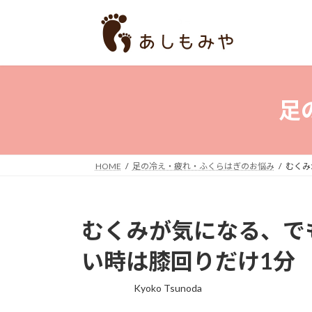
コ
ナ
ン
ビ
テ
ゲ
ン
ー
ツ
シ
へ
ョ
足
ス
ン
キ
に
ッ
移
プ
動
HOME
足の冷え・疲れ・ふくらはぎのお悩み
むくみ
むくみが気になる、で
い時は膝回りだけ1分
Kyoko Tsunoda
最
終