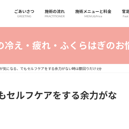
ごあいさつ
施術の流れ
施術メニューと料金
官
GREETING
PRACTITIONER
MENU&Price
Foot
の冷え・疲れ・ふくらはぎのお
が気になる、でもセルフケアをする余力がない時は膝回りだけ1分
もセルフケアをする余力がな