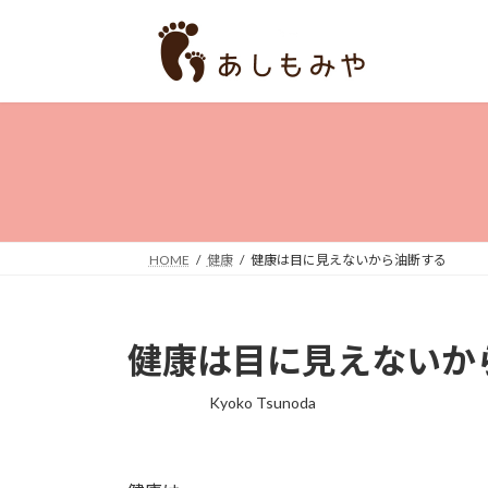
コ
ナ
ン
ビ
テ
ゲ
ン
ー
ツ
シ
へ
ョ
ス
ン
キ
に
ッ
移
プ
動
HOME
健康
健康は目に見えないから油断する
健康は目に見えないか
Kyoko Tsunoda
最
終
更
新