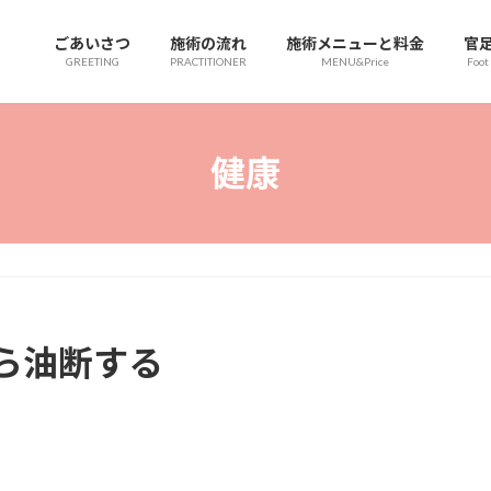
ごあいさつ
施術の流れ
施術メニューと料金
官
GREETING
PRACTITIONER
MENU&Price
Foot
健康
ら油断する