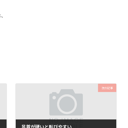
は、
次の記事
足首が硬いと転びやすい